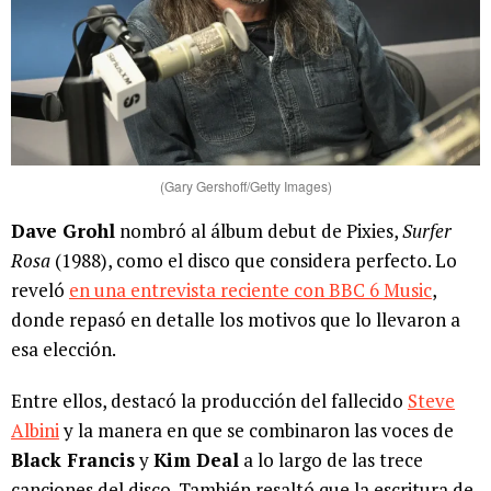
(Gary Gershoff/Getty Images)
Dave Grohl
nombró al álbum debut de Pixies,
Surfer
Rosa
(1988), como el disco que considera perfecto. Lo
reveló
en una entrevista reciente con BBC 6 Music
,
donde repasó en detalle los motivos que lo llevaron a
esa elección.
Entre ellos, destacó la producción del fallecido
Steve
Albini
y la manera en que se combinaron las voces de
Black Francis
y
Kim Deal
a lo largo de las trece
canciones del disco. También resaltó que la escritura de