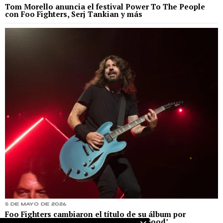
Tom Morello anuncia el festival Power To The People
con Foo Fighters, Serj Tankian y más
5 de mayo de 2026
Foo Fighters cambiaron el título de su álbum por
conflicto con la película ‘Wicked: For Good’