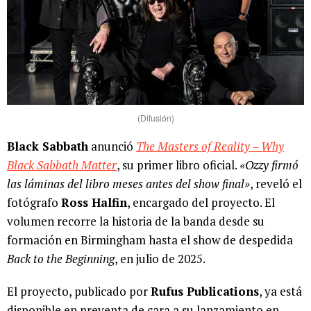
(Difusión)
Black Sabbath
anunció
The Masters of Reality – Why
Black Sabbath Matter
, su primer libro oficial.
«Ozzy firmó
las láminas del libro meses antes del show final»
, reveló el
fotógrafo
Ross Halfin
, encargado del proyecto. El
volumen recorre la historia de la banda desde su
formación en Birmingham hasta el show de despedida
Back to the Beginning
, en julio de 2025.
El proyecto, publicado por
Rufus Publications
, ya está
disponible en preventa de cara a su lanzamiento en