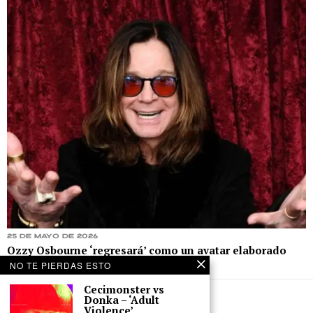
25 de mayo de 2026
Ozzy Osbourne ‘regresará’ como un avatar elaborado
por inteligencia artificial
NO TE PIERDAS ESTO
Cecimonster vs
Donka – ‘Adult
Violence’