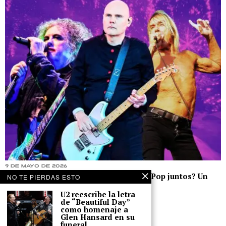
9 de mayo de 2026
¿Smashing Pumpkins, The Cure e Iggy Pop juntos? Un
NO TE PIERDAS ESTO
nuevo videojuego lo hace posible
U2 reescribe la letra
de “Beautiful Day”
como homenaje a
Glen Hansard en su
funeral