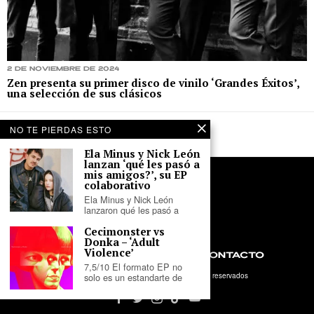
2 de noviembre de 2024
Zen presenta su primer disco de vinilo ‘Grandes Éxitos’,
una selección de sus clásicos
NO TE PIERDAS ESTO
Ela Minus y Nick León
lanzan ‘qué les pasó a
mis amigos?’, su EP
colaborativo
Ela Minus y Nick León
lanzaron qué les pasó a
Cecimonster vs
Donka – ‘Adult
Violence’
NOSOTROS
PRIVACIDAD
CONTACTO
7,5/10 El formato EP no
solo es un estandarte de
©
2026
- Tercer Parlante. Todos los derechos reservados