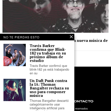
20 de noviembre de 2023
NO TE PIERDAS ESTO
Naïa Valdez, Skillbea, A.CHAL y más: la nueva música de
Perú en la última semana
Travis Barker
confirma que Blink-
182 ya trabaja en su
próximo álbum de
estudio
Travis Barker confirmó que
blink-182 ya está trabajando
en su
Un Daft Punk contra
la IA: Thomas
Bangalter rechaza su
uso para componer
música
Thomas Bangalter descartó
NOSOTROS
PRIVACIDAD
CONTACTO
categóricamente usar
inteligencia artificial para
©
2026
- Tercer Parlante. Todos los derechos reservados