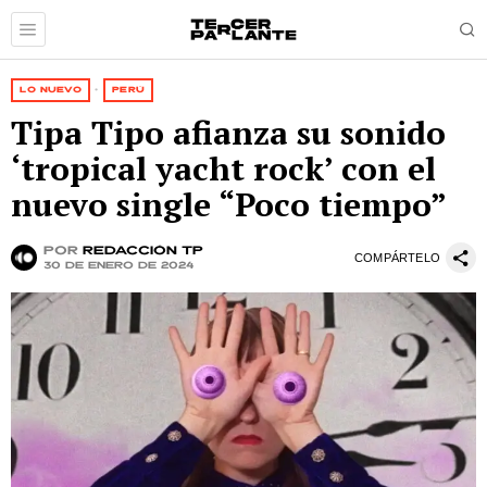
LO NUEVO
·
PERÚ
Tipa Tipo afianza su sonido
‘tropical yacht rock’ con el
nuevo single “Poco tiempo”
por
Redacción TP
COMPÁRTELO
30 de enero de 2024