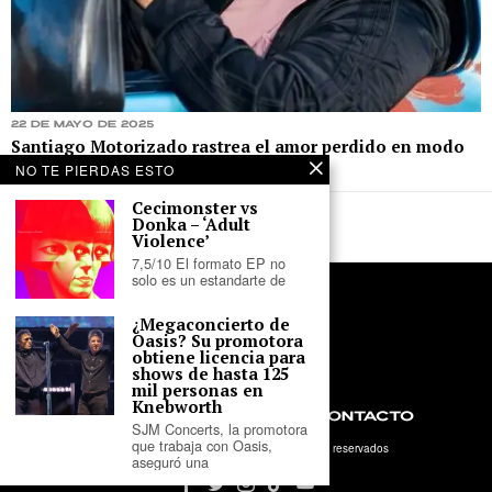
22 de mayo de 2025
Santiago Motorizado rastrea el amor perdido en modo
acústico con “Google Maps”
NO TE PIERDAS ESTO
Cecimonster vs
Donka – ‘Adult
Violence’
7,5/10 El formato EP no
solo es un estandarte de
¿Megaconcierto de
Oasis? Su promotora
obtiene licencia para
shows de hasta 125
mil personas en
Knebworth
NOSOTROS
PRIVACIDAD
CONTACTO
SJM Concerts, la promotora
que trabaja con Oasis,
©
2026
- Tercer Parlante. Todos los derechos reservados
aseguró una