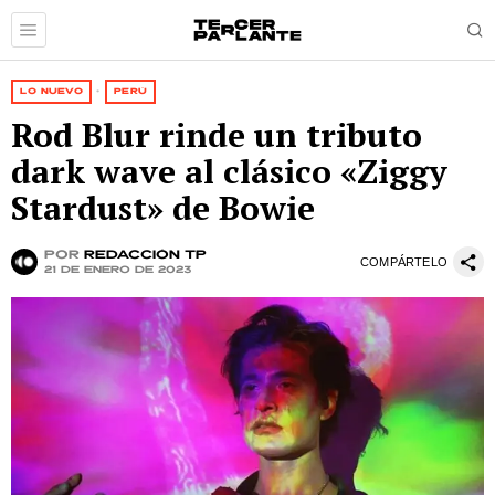
LO NUEVO
·
PERÚ
Rod Blur rinde un tributo
dark wave al clásico «Ziggy
Stardust» de Bowie
por
Redacción TP
COMPÁRTELO
21 de enero de 2023