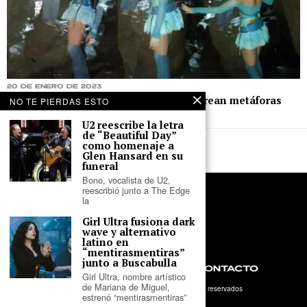
20 de enero de 2023
Colectivo Waykicha y Karina Castillo crean metáforas
NO TE PIERDAS ESTO
sonoras en «Veremos el río»
U2 reescribe la letra
de “Beautiful Day”
como homenaje a
Glen Hansard en su
funeral
Bono, vocalista de U2,
reescribió junto a The Edge
la
Girl Ultra fusiona dark
wave y alternativo
latino en
“mentirasmentiras”
junto a Buscabulla
NOSOTROS
PRIVACIDAD
CONTACTO
Girl Ultra, nombre artístico
de Mariana de Miguel,
©
2026
- Tercer Parlante. Todos los derechos reservados
estrenó “mentirasmentiras”