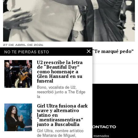
27 de abril de 2026
Alex Luna lanza una nueva versión de “Te marqué pedo”
NO TE PIERDAS ESTO
junto a DAAZ y Sabino
U2 reescribe la letra
de “Beautiful Day”
como homenaje a
Glen Hansard en su
funeral
Bono, vocalista de U2,
reescribió junto a The Edge
la
Girl Ultra fusiona dark
wave y alternativo
latino en
“mentirasmentiras”
junto a Buscabulla
NOSOTROS
PRIVACIDAD
CONTACTO
Girl Ultra, nombre artístico
de Mariana de Miguel,
©
2026
- Tercer Parlante. Todos los derechos reservados