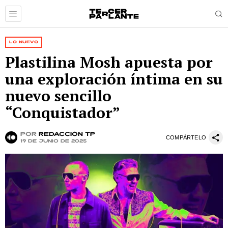
LO NUEVO
Plastilina Mosh apuesta por
una exploración íntima en su
nuevo sencillo
“Conquistador”
por
Redacción TP
COMPÁRTELO
19 de junio de 2025