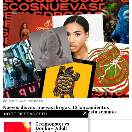
20 de junio de 2025
Nuevos discos, nuevas drogas: 12 lanzamientos
musicales que puedes escuchar desde esta semana
NO TE PIERDAS ESTO
Cecimonster vs
Donka – ‘Adult