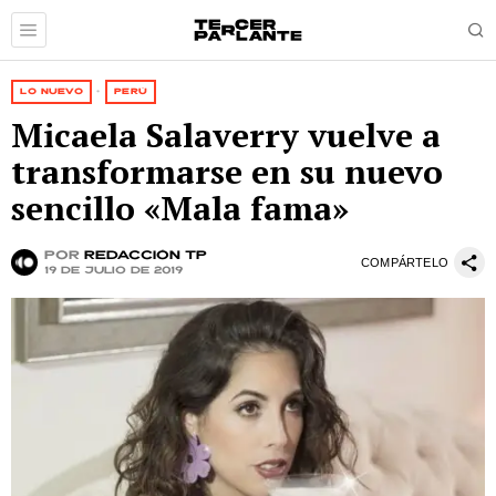
LO NUEVO
·
PERÚ
Micaela Salaverry vuelve a
transformarse en su nuevo
sencillo «Mala fama»
por
Redacción TP
COMPÁRTELO
19 de julio de 2019