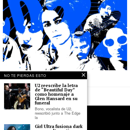
23 de diciembre de 2022
NO TE PIERDAS ESTO
Los 30 EP peruanos del 2022
U2 reescribe la letra
de “Beautiful Day”
como homenaje a
Glen Hansard en su
funeral
Bono, vocalista de U2,
reescribió junto a The Edge
la
Girl Ultra fusiona dark