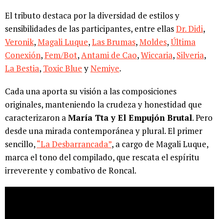
El tributo destaca por la diversidad de estilos y
sensibilidades de las participantes, entre ellas
Dr. Didi
,
Veronik
,
Magali Luque
,
Las Brumas
,
Moldes
,
Última
Conexión
,
Fem/Bot
,
Antami de Cao
,
Wiccaria
,
Silveria
,
La Bestia
,
Toxic Blue
y
Nemiye
.
Cada una aporta su visión a las composiciones
originales, manteniendo la crudeza y honestidad que
caracterizaron a
María Tta y El Empujón Brutal
. Pero
desde una mirada contemporánea y plural. El primer
sencillo,
“La Desbarrancada”
, a cargo de Magali Luque,
marca el tono del compilado, que rescata el espíritu
irreverente y combativo de Roncal.