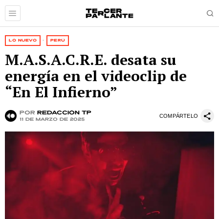
LO NUEVO
·
PERÚ
M.A.S.A.C.R.E. desata su
energía en el videoclip de
“En El Infierno”
por
Redacción TP
COMPÁRTELO
11 de marzo de 2025