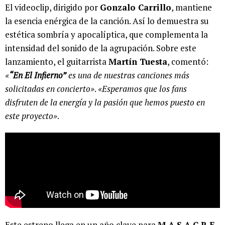
El videoclip, dirigido por
Gonzalo Carrillo
, mantiene
la esencia enérgica de la canción. Así lo demuestra su
estética sombría y apocalíptica, que complementa la
intensidad del sonido de la agrupación. Sobre este
lanzamiento, el guitarrista
Martín Tuesta
, comentó:
«
“En El Infierno”
es una de nuestras canciones más
solicitadas en concierto»
.
«Esperamos que los fans
disfruten de la energía y la pasión que hemos puesto en
este proyecto»
.
Este estreno llega en un año clave para
M.A.S.A.C.R.E.
,