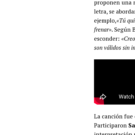
proponen una na
letra, se abord
ejemplo,
«Tú qui
frenar»
. Según 
esconder:
«Creo
son válidos sin 
La canción fue
Participaron
Sa
interpretación 