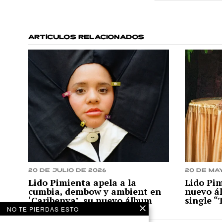
ARTÍCULOS RELACIONADOS
20 de julio de 2026
20 de ma
Lido Pimienta apela a la
Lido Pim
cumbia, dembow y ambient en
nuevo ál
‘Caribenya’, su nuevo álbum
single “
NO TE PIERDAS ESTO