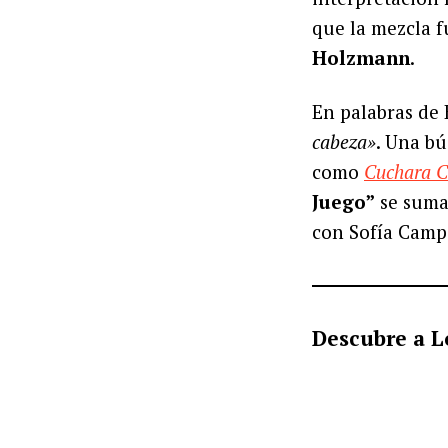
que la mezcla f
Holzmann
.
En palabras de
cabeza»
. Una b
como
Cuchara 
Juego”
se suma 
con Sofía Camp
Descubre a L