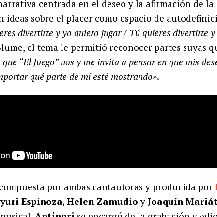
rrativa centrada en el deseo y la afirmación de la 
an ideas sobre el placer como espacio de autodefinic
eres divertirte y yo quiero jugar / Tú quieres divertirte 
Blume, el tema le permitió reconocer partes suyas q
 que “El Juego” nos y me invita a pensar en que mis des
importar qué parte de mí esté mostrando»
.
 compuesta por ambas cantautoras y producida por
yuri Espinoza
,
Helen Zamudio
y
Joaquín Mariá
musical.
Antinori
se encargó de la grabación y edic