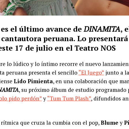
o es el último avance de
DINAMITA
, 
a cantautora peruana. Lo presentará
este 17 de julio en el Teatro NOS
re lo lúdico y lo íntimo recorre el nuevo lanzamie
ista peruana presenta el sencillo
“El Juego”
junto a l
iense
Lido Pimienta
, en una colaboración que mar
NAMITA
, su próximo álbum de estudio programado p
olo pido perdón”
y
“Tum Tum Plash”
, difundidos a
rítmica que cruza la cumbia con el pop,
Blume
y
P