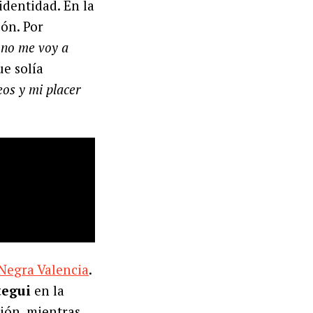
identidad. En la
ión. Por
y no me voy a
ue solía
eos y mi placer
Negra Valencia
.
tegui
en la
ión, mientras