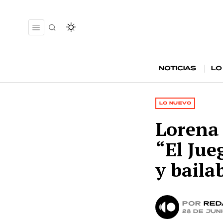
Noticias
Lo
LO NUEVO
Lorena
“El Jue
y baila
por
Red
28 de jun