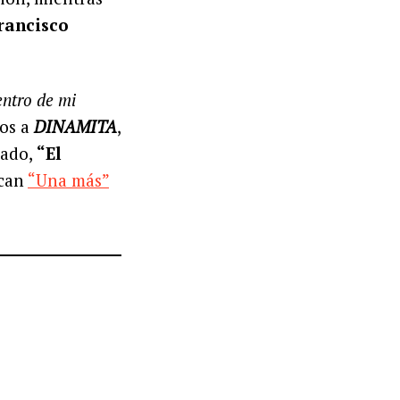
rancisco
entro de mi
ios a
DINAMITA
,
lado,
“El
acan
“Una más”