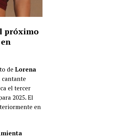
el próximo
 en
nto de
Lorena
a cantante
ca el tercer
ara 2025. El
nteriormente en
imienta