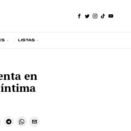
es
Listas
enta en
 íntima