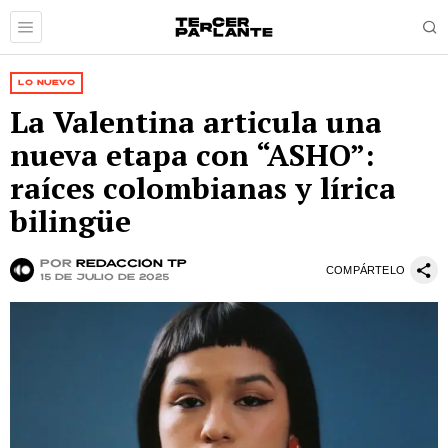
LO NUEVO
La Valentina articula una
nueva etapa con “ASHO”:
raíces colombianas y lírica
bilingüe
por
Redacción TP
COMPÁRTELO
15 de julio de 2025