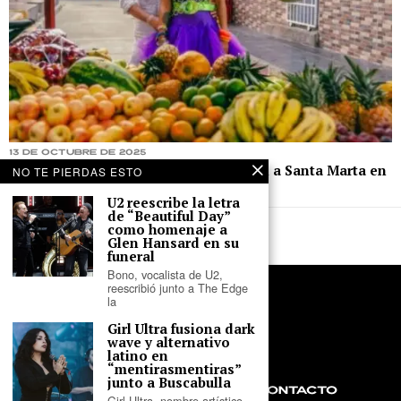
13 de octubre de 2025
Bomba Estéreo y Carlos Vives celebran a Santa Marta en
NO TE PIERDAS ESTO
“La Samaria”
U2 reescribe la letra
de “Beautiful Day”
como homenaje a
Glen Hansard en su
funeral
Bono, vocalista de U2,
reescribió junto a The Edge
la
Girl Ultra fusiona dark
wave y alternativo
latino en
“mentirasmentiras”
junto a Buscabulla
NOSOTROS
PRIVACIDAD
CONTACTO
Girl Ultra, nombre artístico