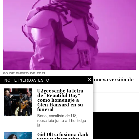
20 de enero de 2021
GAIA disminuye las revoluciones en la nueva versión de
NO TE PIERDAS ESTO
«Contacto»
U2 reescribe la letra
de “Beautiful Day”
como homenaje a
Glen Hansard en su
funeral
Bono, vocalista de U2,
reescribió junto a The Edge
la
Girl Ultra fusiona dark