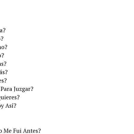
a?
ó?
ho?
o?
as?
ás?
es?
Para Juzgar?
uieres?
y Así?
o Me Fui Antes?