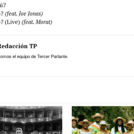
Tú?
ó?
(feat. Joe Jonas)
? (Live)
(feat. Morat)
Redacción TP
omos el equipo de Tercer Parlante.