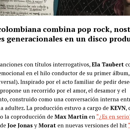
 colombiana combina pop rock, nost
s generacionales en un disco prod
canciones con títulos interrogativos,
Ela Taubert
co
emocional en el hilo conductor de su primer álbum
versal). Inspirado por el acto familiar de pedir dese
o propone un recorrido por el amor, el desamor y el
to, construido como una conversación interna entr
la adultez. La producción estuvo a cargo de
KEVN
,
o la coproducción de
Max Martin
en
“¿Es en serio
 de
Joe Jonas
y
Morat
en nuevas versiones del hit