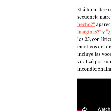
El álbum abre 
secuencia marc
hecho?”
aparece
imaginas?”
y
“¿
los 25, con lír
emotivos del di
incluye las voc
viralizó por s
incondicionalm