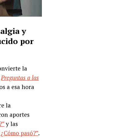
algia y
ucido por
nvierte la
,
Preguntas a las
os a esa hora
e la
 con aportes
?”
y las
“¿Cómo pasó?”
.