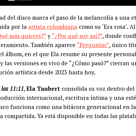
d del disco marca el paso de la melancolía a una e
nida por la
artista colombiana
como su ‘Era rosa’. Al
ué más quieres?”
y
“¿Por qué soy así?”
, donde conf
eramiento. También aparece
“Preguntas”
, único tí
el álbum, en el que Ela resume su presente personal
y las versiones en vivo de “¿Cómo pasó?” cierran u
ción artística desde 2023 hasta hoy.
 las 11:11
,
Ela Taubert
consolida su voz dentro del 
oducción internacional, escritura íntima y una esté
isco funciona como una bitácora generacional en la
a compartida. Ya está disponible en todas las plataf