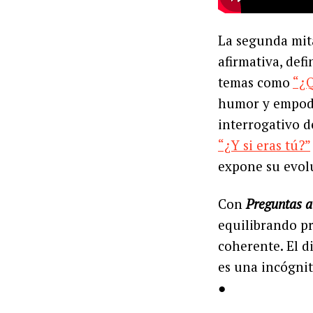
La segunda mita
afirmativa, defi
temas como
“¿Q
humor y empod
interrogativo d
“¿Y si eras tú?”
expone su evolu
Con
Preguntas a
equilibrando pr
coherente. El d
es una incógnit
●