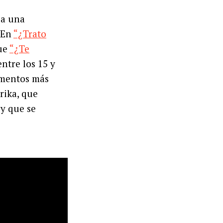
 a una
 En
“¿Trato
que
“¿Te
ntre los 15 y
momentos más
rika, que
 y que se