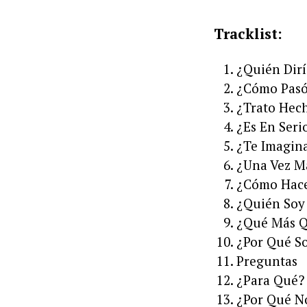
Tracklist:
¿Quién Dirí
¿Cómo Pas
¿Trato Hec
¿Es En Seri
¿Te Imagin
¿Una Vez M
¿Cómo Hac
¿Quién Soy 
¿Qué Más Q
¿Por Qué So
Preguntas
¿Para Qué?
¿Por Qué N