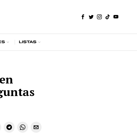
es
Listas
 en
guntas