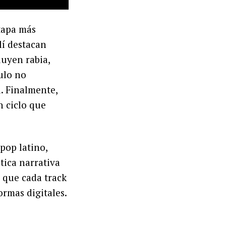
tapa más
lí destacan
luyen rabia,
tulo no
. Finalmente,
n ciclo que
pop latino,
tica narrativa
 que cada track
ormas digitales.