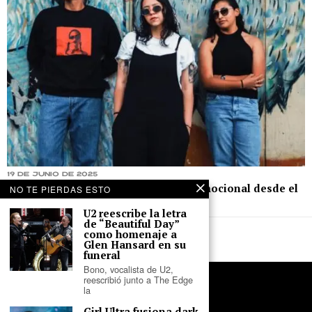
19 de junio de 2025
Reverb Chamber evoca la fragilidad emocional desde el
NO TE PIERDAS ESTO
shoegaze en “Ritmia”
U2 reescribe la letra
de “Beautiful Day”
como homenaje a
Glen Hansard en su
funeral
Bono, vocalista de U2,
reescribió junto a The Edge
la
Girl Ultra fusiona dark