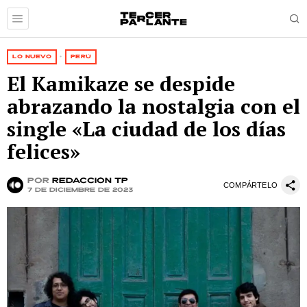
LO NUEVO
·
PERÚ
El Kamikaze se despide
abrazando la nostalgia con el
single «La ciudad de los días
felices»
por
Redacción TP
COMPÁRTELO
7 de diciembre de 2023