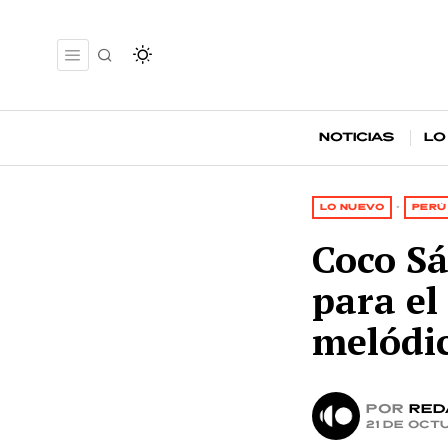
Noticias
Lo
LO NUEVO
·
PERÚ
Coco S
para el
melódi
por
Red
21 de oct