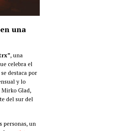
 en una
trx”
, una
ue celebra el
 se destaca por
ensual y lo
 Mirko Glad,
e del sur del
s personas, un