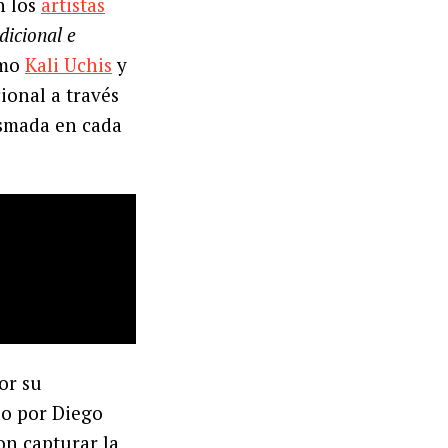
n los
artistas
dicional e
omo
Kali Uchis
y
ional a través
asmada en cada
or su
do por Diego
on capturar la