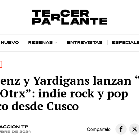
 nuevo
Reseñas
Entrevistas
Especial
áenz y Yardigans lanzan
 Otrx”: indie rock y pop
co desde Cusco
acción TP
Compártelo
ubre de 2024