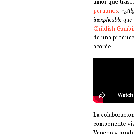
amor que trasci
peruanos
:
«¿Alg
inexplicable que
Childish Gamb
de una producc
acorde.
La colaboració
componente visu
Veneno y produc