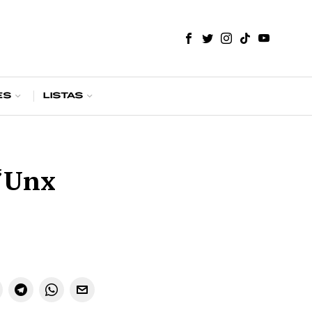
es
Listas
 “Unx