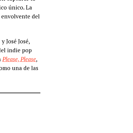
ico único. La
 envolvente del
y José José,
el indie pop
m
Please, Please
,
como una de las