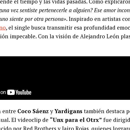
ende el tiempo y las vidas pasadas. Como explicaro
una vez sentiste pertenecerle a alguien? Ese amor incon
 uno siente por otra persona»
. Inspirado en artistas c
ino
, el single busca transmitir esa profundidad emoc
ión impecable. Con la visión de Alejandro León pl
n entre
Coco Sáenz
y
Yardigans
también destaca p
al. El videoclip de
“Unx para el Otrx”
fue dirigi
ido por Red Brothers y Jairo Rojas, quienes lograr