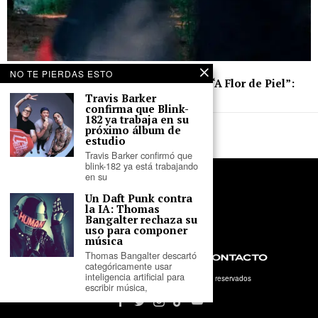
29 de mayo de 2026
NO TE PIERDAS ESTO
Rosas y Herbolaria lanzan su sencillo “A Flor de Piel”:
neo-trova, trip-hop y atmósferas
Travis Barker
confirma que Blink-
182 ya trabaja en su
próximo álbum de
estudio
Travis Barker confirmó que
blink-182 ya está trabajando
en su
Un Daft Punk contra
la IA: Thomas
Bangalter rechaza su
uso para componer
música
Thomas Bangalter descartó
NOSOTROS
PRIVACIDAD
CONTACTO
categóricamente usar
inteligencia artificial para
©
2026
- Tercer Parlante. Todos los derechos reservados
escribir música,