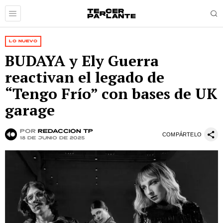
LO NUEVO
BUDAYA y Ely Guerra
reactivan el legado de
“Tengo Frío” con bases de UK
garage
por
Redacción TP
COMPÁRTELO
18 de junio de 2025