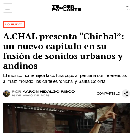
LO NUEVO
A.CHAL presenta “Chichal”:
un nuevo capítulo en su
fusión de sonidos urbanos y
andinos
El músico homenajea la cultura popular peruana con referencias
al maíz morado, los carteles ‘chicha’ y Sarita Colonia
por
Aarón Hidalgo Risco
COMPÁRTELO
16 de mayo de 2026