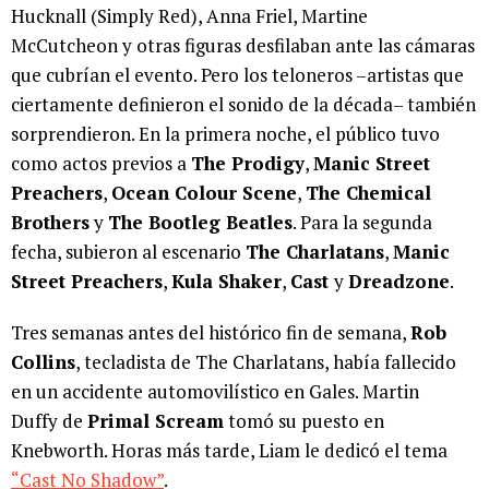
Hucknall (Simply Red), Anna Friel, Martine
McCutcheon y otras figuras desfilaban ante las cámaras
que cubrían el evento. Pero los teloneros –artistas que
ciertamente definieron el sonido de la década– también
sorprendieron. En la primera noche, el público tuvo
como actos previos a
The Prodigy
,
Manic Street
Preachers
,
Ocean Colour Scene
,
The Chemical
Brothers
y
The Bootleg Beatles
. Para la segunda
fecha, subieron al escenario
The Charlatans
,
Manic
Street Preachers
,
Kula Shaker
,
Cast
y
Dreadzone
.
Tres semanas antes del histórico fin de semana,
Rob
Collins
, tecladista de The Charlatans, había fallecido
en un accidente automovilístico en Gales. Martin
Duffy de
Primal Scream
tomó su puesto en
Knebworth. Horas más tarde, Liam le dedicó el tema
“Cast No Shadow”
.