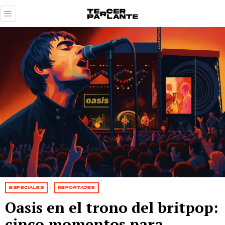
ESPECIALES
·
REPORTAJES
Oasis en el trono del britpop:
cinco momentos para