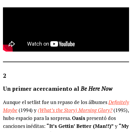
2
Un primer acercamiento al
Be Here Now
Aunque el setlist fue un repaso de los álbumes
Definitely
Maybe
(1994) y
(What’s the Story) Morning Glory?
(1995),
hubo espacio para la sorpresa.
Oasis
presentó dos
canciones inéditas:
“It’s Gettin’ Better (Man!!)”
y
“My