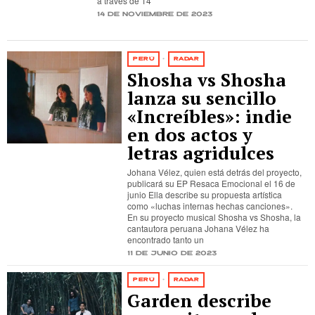
a través de 14
14 de noviembre de 2023
PERÚ
·
RADAR
Shosha vs Shosha
lanza su sencillo
«Increíbles»: indie
en dos actos y
letras agridulces
Johana Vélez, quien está detrás del proyecto,
publicará su EP Resaca Emocional el 16 de
junio Ella describe su propuesta artística
como «luchas internas hechas canciones».
En su proyecto musical Shosha vs Shosha, la
cantautora peruana Johana Vélez ha
encontrado tanto un
11 de junio de 2023
PERÚ
·
RADAR
Garden describe