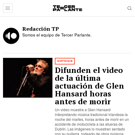
Redacción TP
Somos el equipo de Tercer Parlante.
NOTICIAS
Difunden el video
de la última
actuación de Glen
Hansard horas
antes de morir
Un video muestra a Glen Hansard
interpretando música tradicional irlandesa la
noche del martes, horas antes de morir en un
accidente de motocicleta a las afueras de
Dublín. Las imágenes lo muestran sentado
con su guitarra, rodeado de otros músicos,