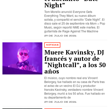
Night”
Tom Morello anunció Everyone Gets
Everything They Want, su nuevo álbum
solista, y compartió el sencillo “Date Night”. El
disco sale el 25 de septiembre vía Mom + Pop
Music, según reportó NME este martes. El
guitarrista de Rage Against The Machine
29 de julio de 2026
NOTICIAS
Muere Kavinsky, DJ
francés y autor de
“Nightcall”, a los 50
años
El músico, cuyo nombre real era Vincent
Belorgey, fue hallado en su casa de París tras
el aviso de un vecino El DJ y productor
francés Kavinsky, verdadero nombre Vincent
Belorgey, murió a los 50 años. Fue hallado en
su departamento de
29 de julio de 2026