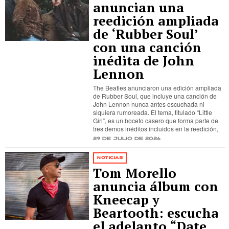
anuncian una
reedición ampliada
de ‘Rubber Soul’
con una canción
inédita de John
Lennon
The Beatles anunciaron una edición ampliada
de Rubber Soul, que incluye una canción de
John Lennon nunca antes escuchada ni
siquiera rumoreada. El tema, titulado “Little
Girl”, es un boceto casero que forma parte de
tres demos inéditos incluidos en la reedición,
29 de julio de 2026
NOTICIAS
Tom Morello
anuncia álbum con
Kneecap y
Beartooth: escucha
el adelanto “Date