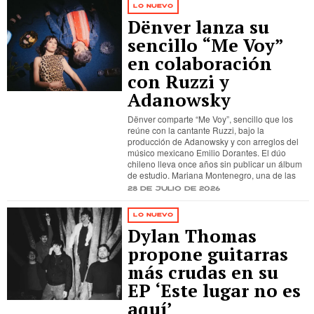
LO NUEVO
Dënver lanza su
sencillo “Me Voy”
en colaboración
con Ruzzi y
Adanowsky
Dënver comparte “Me Voy”, sencillo que los
reúne con la cantante Ruzzi, bajo la
producción de Adanowsky y con arreglos del
músico mexicano Emilio Dorantes. El dúo
chileno lleva once años sin publicar un álbum
de estudio. Mariana Montenegro, una de las
28 de julio de 2026
LO NUEVO
Dylan Thomas
propone guitarras
más crudas en su
EP ‘Este lugar no es
aquí’