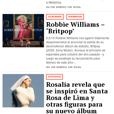
a Metallica,
26 de enero de 2026
ÁLBUMES
·
RESEÑAS
Robbie Williams –
‘Britpop’
6,5/10 Robbie Williams nos agarró totalmente
desprevenidos al anunciar la salida de su
decimotercer álbum de estudio, Britpop
(2026, Sony Music). Aunque al principio se
esperaba para octubre del año pasado –y
luego se postergó su lanzamiento para
febrero de este año–,
20 de enero de 2026
NOTICIAS
Rosalía revela que
se inspiró en Santa
Rosa de Lima y
otras figuras para
su nuevo álbum